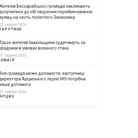
Жителів Бессарабської громади закликають
долучитися до обговорення перейменування
вулиці на честь полеглого Захисника
07 серпня 2026
ТАРУТИНЕ
Трьох жителів Ізмаїльщини судитимуть за
крадіжки в умовах воєнного стану
07 серпня 2026
ІЗМАЇЛ
Вся громада може допомогти: заступниці
директора Арцизького ліцею №5 потрібна
ваша допомога
07 серпня 2026
АРЦИЗ