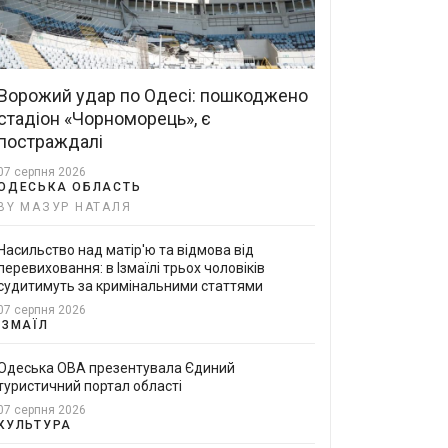
Ворожий удар по Одесі: пошкоджено
стадіон «Чорноморець», є
постраждалі
07 серпня 2026
ОДЕСЬКА ОБЛАСТЬ
BY МАЗУР НАТАЛЯ
Насильство над матір'ю та відмова від
перевиховання: в Ізмаїлі трьох чоловіків
судитимуть за кримінальними статтями
07 серпня 2026
ІЗМАЇЛ
Одеська ОВА презентувала Єдиний
туристичний портал області
07 серпня 2026
КУЛЬТУРА