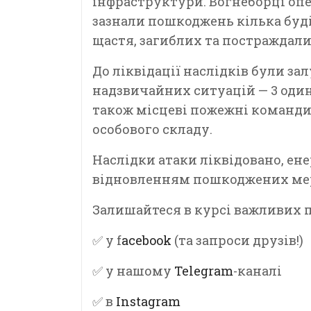
інфраструктури. Вогнеборці оп
зазнали пошкоджень кілька буд
щастя, загиблих та постраждали
До ліквідації наслідків були за
надзвичайних ситуацій — 3 одини
також місцеві пожежні команди 
особового складу.
Наслідки атаки ліквідовано, е
відновленням пошкоджених ме
Залишайтеся в курсі важливих по
✅ у f
acebook
(та запроси друзів!)
✅ у нашому
Telegram
-каналі
✅ в
Instagram