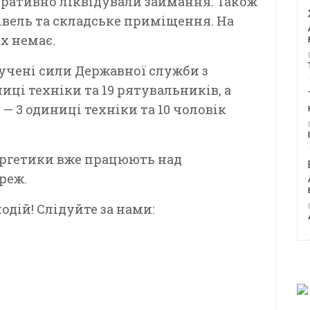
еративно ліквідували займання. Також
івель та складське приміщення. На
х немає.
лучені сили Державної служби з
ці техніки та 19 рятувальників, а
— 3 одиниці техніки та 10 чоловік
нергетики вже працюють над
реж.
дій! Слідуйте за нами: