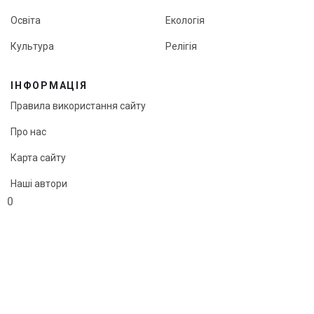
Освіта
Екологія
Культура
Релігія
ІНФОРМАЦІЯ
Правила використання сайту
Про нас
Карта сайту
Наші автори
0
Редакційна політика онлайн-медіа «Кут огляду»
© «Кут огляду», 2026
Передрук матеріалів можливий лише з активним посиланням
на сайт.