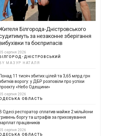
Жителя Білгорода-Дністровського
судитимуть за незаконне зберігання
вибухівки та боєприпасів
05 серпня 2026
БІЛГОРОД-ДНІСТРОВСЬКИЙ
BY МАЗУР НАТАЛЯ
Понад 11 тисяч збитих цілей та 3,65 млрд грн
збитків ворогу: у ДБР розповіли про успіхи
проєкту «Небо Одещини»
05 серпня 2026
ОДЕСЬКА ОБЛАСТЬ
В Одесі ресторатор сплатив майже 2 мільйони
гривень боргу та штрафів за приховування
зарплат працівників
05 серпня 2026
ОДЕСЬКА ОБЛАСТЬ