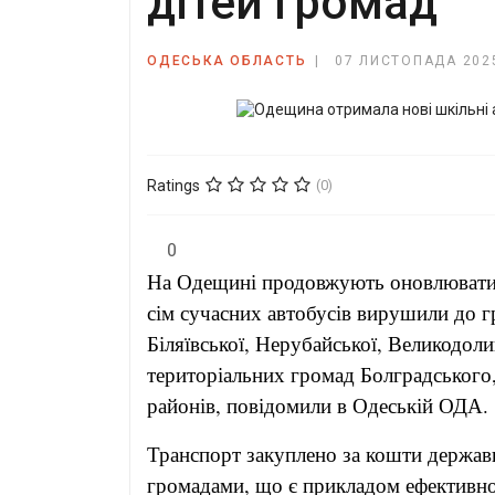
дітей громад
ОДЕСЬКА ОБЛАСТЬ
07 ЛИСТОПАДА 202
Ratings
(0)
0
На Одещині продовжують оновлювати 
сім сучасних автобусів вирушили до г
Біляївської, Нерубайської, Великодолин
територіальних громад Болградського,
районів, повідомили в Одеській ОДА.
Транспорт закуплено за кошти держав
громадами, що є прикладом ефективної