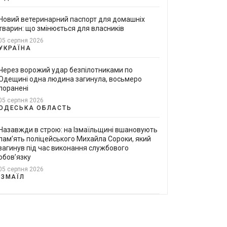
Новий ветеринарний паспорт для домашніх
тварин: що змінюється для власників
05 серпня 2026
УКРАЇНА
Через ворожий удар безпілотниками по
Одещині одна людина загинула, восьмеро
поранені
05 серпня 2026
ОДЕСЬКА ОБЛАСТЬ
Назавжди в строю: на Ізмаїльщині вшановують
пам’ять поліцейського Михайла Сороки, який
загинув під час виконання службового
обов’язку
05 серпня 2026
ІЗМАЇЛ