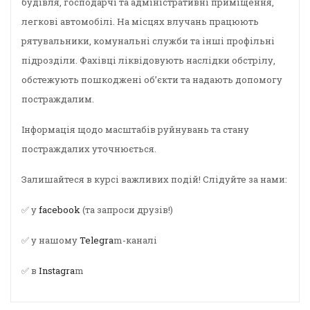
будівля, господарчі та адміністративні приміщення,
легкові автомобілі. На місцях влучань працюють
рятувальники, комунальні служби та інші профільні
підрозділи. Фахівці ліквідовують наслідки обстрілу,
обстежують пошкоджені об’єкти та надають допомогу
постраждалим.
Інформація щодо масштабів руйнувань та стану
постраждалих уточнюється.
Залишайтеся в курсі важливих подій! Слідуйте за нами:
✅ у
facebook
(та запроси друзів!)
✅ у нашому
Telegra
m-каналі
✅ в
Instagra
m