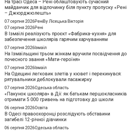
На трасі Одеса – Рені облаштовують сучасний
майданчик для відпочинку біля пункту пропуску «Рені
– Джюрджюлешть»
07 серпня 2026
Рені
By Лісецька Вікторія
07 серпня 2026
Рені
В Ізмаїлі реалізують проєкт «Фабрика-кухня» для
забезпечення школярів гарячим харчуванням
07 серпня 2026
Ізмаїл
На Ізмаїльщині трьом жінкам вручили посвідчення до
почесного звання «Мати-героїня»
07 серпня 2026
Ізмаїл
На Одещині легковик злетів у кювет і перекинувся:
рятувальники деблокували пасажирку
07 серпня 2026
Одеська область
«Пакунок школяра» в Дії: як батькам першокласників
отримати 5 000 гривень на підготовку до школи
06 серпня 2026
Освіта
В Одесі правоохоронці розслідують обставини
загибелі 12-річної дівчинки
06 серпня 2026
Одеська область