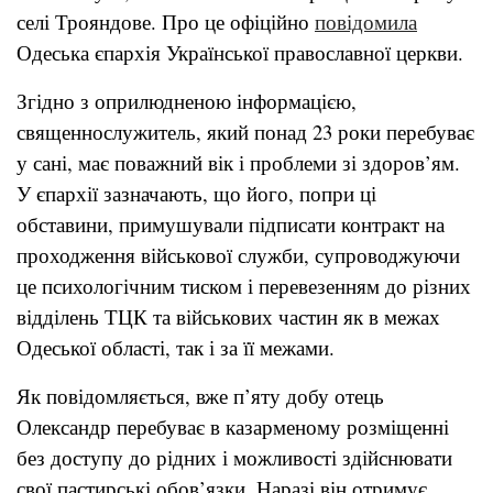
селі Трояндове. Про це офіційно
повідомила
Одеська єпархія Української православної церкви.
Згідно з оприлюдненою інформацією,
священнослужитель, який понад 23 роки перебуває
у сані, має поважний вік і проблеми зі здоров’ям.
У єпархії зазначають, що його, попри ці
обставини, примушували підписати контракт на
проходження військової служби, супроводжуючи
це психологічним тиском і перевезенням до різних
відділень ТЦК та військових частин як в межах
Одеської області, так і за її межами.
Як повідомляється, вже п’яту добу отець
Олександр перебуває в казарменому розміщенні
без доступу до рідних і можливості здійснювати
свої пастирські обов’язки. Наразі він отримує