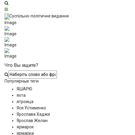
Что Вы ищите?
Популярные теги
ЯШАРЮ
яхта
ятроица
Яся Устименко
Ярослава Хаджи
Ярослав Желан
ярмарок
ярмарка