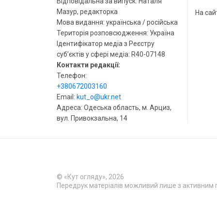
Відповідальна за випуск: Наталя
Мазур, редакторка
На сай
Мова видання: українська / російська
Територія розповсюдження: Україна
Ідентифікатор медіа з Реєстру
суб’єктів у сфері медіа: R40-07148
Контакти редакції:
Телефон:
+380672003160
Email:
kut_o@ukr.net
Адреса: Одеська область, м. Арциз,
вул. Привокзальна, 14
© «Кут огляду», 2026
Передрук матеріалів можливий лише з активним 