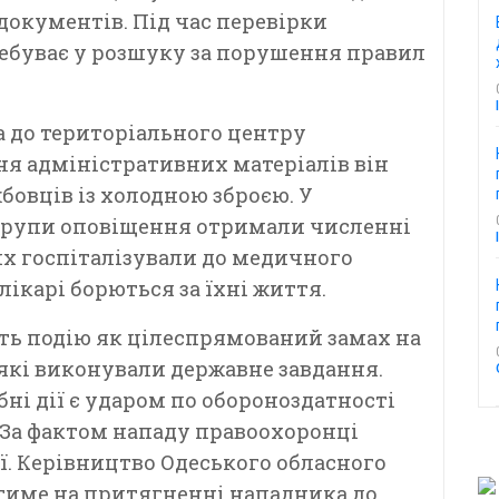
документів. Під час перевірки
ребуває у розшуку за порушення правил
а до територіального центру
я адміністративних матеріалів він
бовців із холодною зброєю. У
 групи оповіщення отримали численні
х госпіталізували до медичного
лікарі борються за їхні життя.
ть подію як цілеспрямований замах на
які виконували державне завдання.
ні дії є ударом по обороноздатності
. За фактом нападу правоохоронці
ії. Керівництво Одеського обласного
атиме на притягненні нападника до