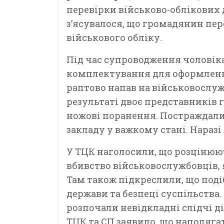
перевірки військово-облікових 
з’ясувалося, що громадянин пе
військового обліку.
Під час супроводження чоловік
комплектування для оформленн
раптово напав на військовослуж
результаті двоє представників
ножові поранення. Постраждали
закладу у важкому стані. Наразі 
У ТЦК наголосили, що розцінюю
вбивство військовослужбовців, 
Там також підкреслили, що подіб
держави та безпеці суспільства
розпочали невідкладні слідчі д
ТЦК та СП заявило, що наполяг