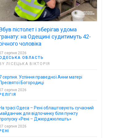
Збув пістолет і зберігав удома
гранату: на Одещині судитимуть 42-
річного чоловіка
07 серпня 2026
ОДЕСЬКА ОБЛАСТЬ
BY ЛІСЕЦЬКА ВІКТОРІЯ
7 серпня. Успіння праведної Анни матері
Пресвятої Богородиці
07 серпня 2026
РЕЛІГІЯ
На трасі Одеса – Рені облаштовують сучасний
майданчик для відпочинку біля пункту
пропуску «Рені – Джюрджюлешть»
07 серпня 2026
РЕНІ