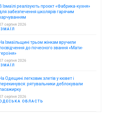
В Ізмаїлі реалізують проєкт «Фабрика-кухня»
для забезпечення школярів гарячим
харчуванням
07 серпня 2026
ІЗМАЇЛ
На Ізмаїльщині трьом жінкам вручили
посвідчення до почесного звання «Мати-
героїня»
07 серпня 2026
ІЗМАЇЛ
На Одещині легковик злетів у кювет і
перекинувся: рятувальники деблокували
пасажирку
07 серпня 2026
ОДЕСЬКА ОБЛАСТЬ