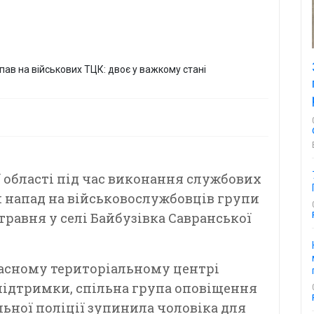
 області під час виконання службових
й напад на військовослужбовців групи
травня у селі Байбузівка Савранської
асному територіальному центрі
підтримки, спільна група оповіщення
ьної поліції зупинила чоловіка для