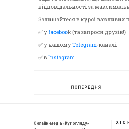
відповідальності за максималь
Залишайтеся в курсі важливих по
✅ у
faceboo
k (та запроси друзів!)
✅ у нашому
Telegram
-каналі
✅ в
Instagram
ПОПЕРЕДНЯ
ХТО 
Онлайн-медіа «Кут огляду»