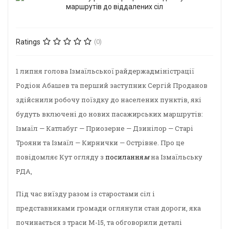
Ratings
(0)
1 липня голова Ізмаїльської райдержадміністрації
Родіон Абашев та перший заступник Сергій Проданов
здійснили робочу поїздку до населених пунктів, які
будуть включені до нових пасажирських маршрутів:
Ізмаїл — Катлабуг — Приозерне — Дзинілор — Старі
Трояни та Ізмаїл — Кирнички — Острівне. Про це
повідомляє Кут огляду з
посилання
м
на Ізмаїльську
РДА,
Під час виїзду разом із старостами сіл і
представниками громади оглянули стан дороги, яка
починається з траси М-15, та обговорили деталі