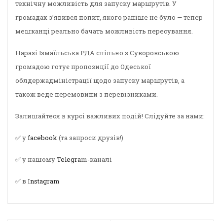
технічну можливість для запуску маршрутів. У
громадах з’явився попит, якого раніше не було — тепер
мешканці реально бачать можливість пересування.
Наразі Ізмаїльська РДА спільно з Суворовською
громадою готує пропозиції до Одеської
облдержадміністрації щодо запуску маршрутів, а
також веде перемовини з перевізниками.
Залишайтеся в курсі важливих подій! Слідуйте за нами:
✅ у
facebook
(та запроси друзів!)
✅ у нашому
Telegra
m-каналі
✅ в I
nstagram