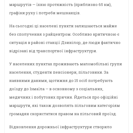
маршрутів — їхню протяжність (приблизно 65 км),
графіки руху і потреби мешканців.
На сьогодні ці населені пункти залишаються майже
без сполучення з райцентром. Особливо критичною є
ситуація в районі станції Дзинілор, де люди фактично
відрізані від транспортної інфраструктури.
У населених пунктах проживають маломобільні групи
населення, студенти пенсіонери, пільговики. За
наявними даними, щотижня до 15 осіб потребують
доїзду до Ізмаїла — в основному з соціальних,
медичних і побутових причин. Йдеться про офіційні
маршрути, які також дозволять пільговим категоріям
громадян скористатися правом на пільговий проїзд.
Відновлення дорожньої інфраструктури створило