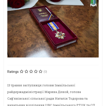
Ratings
(0)
13 травня заступниця голови Ізмаїльської
райдержадміністрації Марина Деной, голова
Саф'янівської сільської ради Наталія Тодорова та
начальник відділення ЦВС Ізмаїльського РТЦК та СП