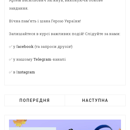
Артем Васильович загинув, виконуючи бойове
завдання.
Вічна пам’ять і шана Герою України!
Залишайтеся в курсі важливих подій! Слідуйте за нами:
✅ у f
acebook
(та запроси друзів!)
✅ у нашому
Telegram
-каналі
✅ в I
nstagram
ПОПЕРЕДНЯ
НАСТУПНА