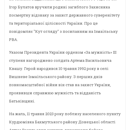
Ігор Булатов вручили родині загиблого Захисника
посмертну відзнаку за захист державного суверенітету
та територіальної цілісності України. Про це
повідомляє "Кут огляду" з посиланням на Ізмаїльську
РВА.
Указом Президента України орденом «За мужність» ІІІ
ступеня нагороджено солдата Артема Васильовича
Квашу. Герой народився 10 травня 1992 року в селі
Вишневе Ізмаїльського району. З перших днів
повномасштабної війни він став на захист України,
проявивши справжню мужність та відданість
Батьківщині.
На жаль, 11 травня 2023 року поблизу населеного пункту
Курдюмівка Бахмутського району Донецької області