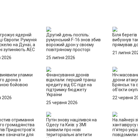
агрожує ядерній
Другий день поспіль:
Біля берегів
і Європи: Румунія
румунський F-16 знов збив
вибухнув та
скелю на Дунаї, а
ворожий дрон у своєму
прямував до
ні зупиняють АЕС
повітряному просторі
21 липня 20
я 2026
25 липня 2026
 виявили уламки
Фінансування дронів
Ніч масовани
го дрона з
відклали: перший транш
дрони атаку
аною бойовою
кредиту від ЄС піде на
Брянськ та с
ю
підтримку бюджету
об'єкти окуп
України
я 2026
22 червня 2
25 червня 2026
ростив отримання
Путін знову націлився на
На лайнері з
ого громадянства
Одесу та Київ: у ЗМІ
хантавірусу
ів Придністров’я:
заявили про нові
п’ятеро укра
же означати для
територіальні апетити
повідомили п