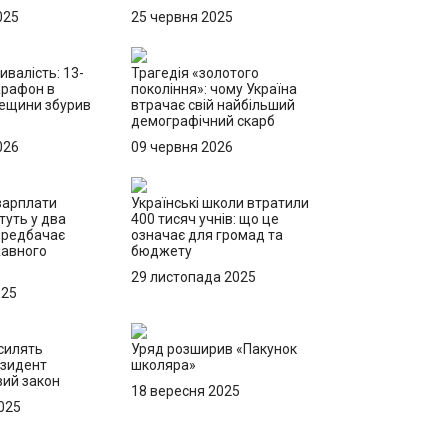
025
25 червня 2025
ивалість: 13-
Трагедія «золотого
арафон в
покоління»: чому Україна
дещини збурив
втрачає свій найбільший
демографічний скарб
026
09 червня 2026
 зарплати
Українські школи втратили
туть у два
400 тисяч учнів: що це
ередбачає
означає для громад та
жавного
бюджету
29 листопада 2025
025
силять
Уряд розширив «Пакунок
езидент
школяра»
вий закон
18 вересня 2025
025