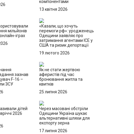
компонентами
026
13 квітня 2026
користовували
«Казали, що хочуть
ння мільйонів
перемоги рф»: уродженець
 онлайн-іграх
Одещини заявляє про
затримання агентами ICE у
2026
США та ризик депортації
19 лютого 2026
онання
Як не стати жертвою
вдання зазнав
аферистів під час
щувач F-16 –
бронювання житла та
или ЗСУ
квитків
26
25 липня 2026
називали дітей
Через масовані обстріли
вріччі 2026
Одещини Україна шукає
альтернативні шляхи для
експорту зерна
26
17 липня 2026