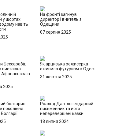
толичній
На фронті загинув
ей у шортах
директор і вчитель з
додому навіть
Одещини
оги
07 серпня 2025
2025
и Бессарабії:
Як арцизька режисерка
 виставка
оживила футуризм в Одесі
 Афанасьєва в
31 жовтня 2025
а 2025
ий болгарин
Роальд Дал: легендарний
е покоління
письменник та його
 Болгарії
неперевершені казки
025
18 липня 2024