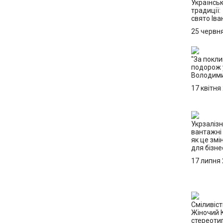
Українськ
традиції:
свято Іва
25 червн
"За покли
подорож 
Володим
17 квітня
Укрзаліз
вантажні
як це змі
для бізне
17 липня
Сміливіст
Жіночий 
стереоти