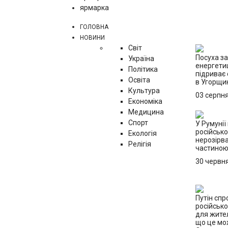
ярмарка
ГОЛОВНА
НОВИНИ
Світ
Посуха з
Україна
енергетиц
Політика
підриває 
Освіта
в Угорщи
Культура
03 серпн
Економіка
Медицина
Спорт
У Румунії
російсько
Екологія
нерозірв
Релігія
частино
30 червн
Путін сп
російськ
для жител
що це мо