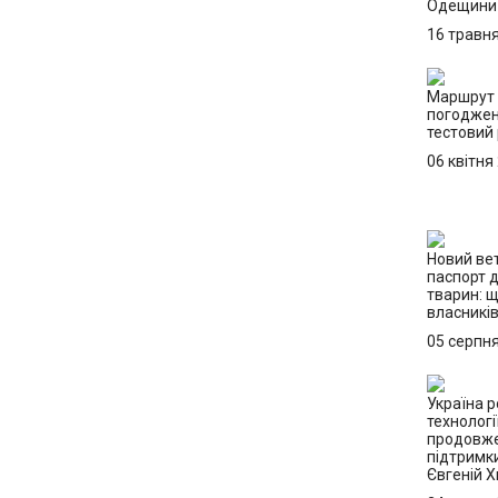
Одещини
16 травн
Маршрут 
погоджен
тестовий
06 квітня
Новий ве
паспорт 
тварин: 
власникі
05 серпн
Україна р
технологі
продовже
підтримк
Євгеній 