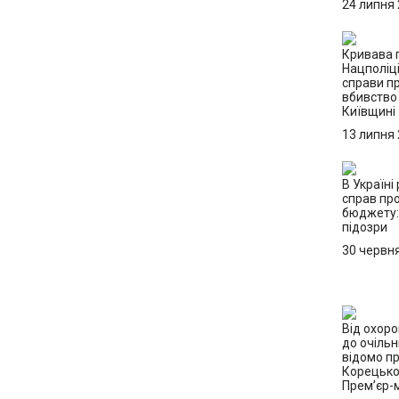
24 липня
Кривава п
Нацполіці
справи п
вбивство 
Київщині
13 липня
В Україні
справ пр
бюджету:
підозри
30 червн
Від охор
до очільн
відомо пр
Корецько
Прем’єр-м