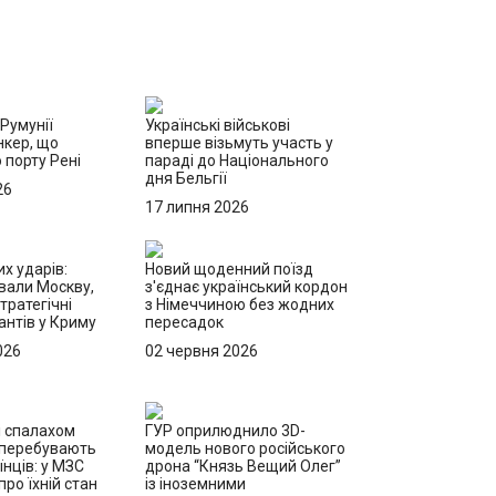
 Румунії
Українські військові
нкер, що
вперше візьмуть участь у
 порту Рені
параді до Національного
дня Бельгії
26
17 липня 2026
х ударів:
Новий щоденний поїзд
вали Москву,
з'єднає український кордон
тратегічні
з Німеччиною без жодних
антів у Криму
пересадок
026
02 червня 2026
і спалахом
ГУР оприлюднило 3D-
 перебувають
модель нового російського
їнців: у МЗС
дрона “Князь Вещий Олег”
ро їхній стан
із іноземними