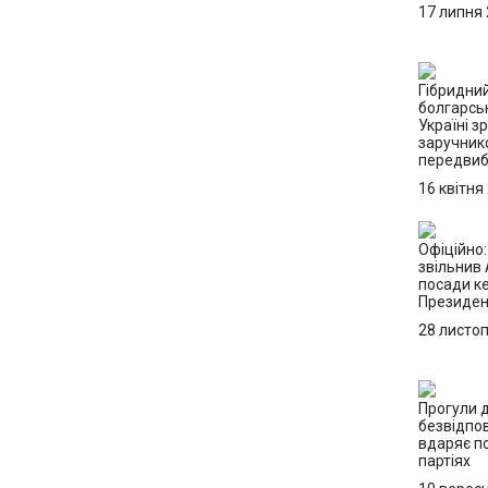
17 липня
Гібридний
болгарсь
Україні з
заручник
передвиб
16 квітня
Офіційно
звільнив 
посади ке
Президен
28 листо
Прогули д
безвідпо
вдаряє по
партіях