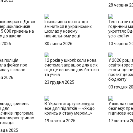
ня 2025
28 червня 2
школяра» в Дії: як
Інклюзивна освіта: що
Тест на витр
першокласників
зміниться в українських
годинний м
5 000 гривень на
школах у новому
укриттях О
ку до школи
навчальному році
усю країну
я 2026
30 липня 2026
10 червня 2
а поліція
12 років у школі: коли нова
У 2026 році
ала фейки про
система запрацює для всіх
освітян зрос
ила у школах
і що це означає для батьків
етапи: що п
та учнів
проєкт дер
ня 2026
бюджету
23 грудня 2025
03 грудня 2
льярд гривень
В Україні стартує конкурс
У школах по
и для
есе для підлітків — «Якщо
безпеку: пр
сників: програма
колись я стану мером…»
підписав но
 школяра» триває
19 жовтня 2025
17 жовтня 2
стопада
пада 2025