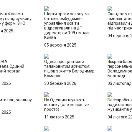
учні 4 класів
Шорти проти закону: як
Скандал у с
муть підсумкову
батьки, омбудсмен і
гімназії: діт
 у формі ЗНО
управління освіти
відправили 
відреагували на дії
під час трив
ня 2025
директорки 109 гімназії
04 вересня 
Києва
05 вересня 2025
 ОВА
Одеса прощається з
Яскраві барв
вала Єдиний
талановитим артистом:
персональна
ний портал
пішов з життя Володимир
Володимира
Комаров
Болграді
я 2026
30 березня 2026
03 листопад
бити національну
На Одещині шукають
Бессарабськ
коханку (але не все так
надихає нов
просто)
музикантів у
я 2025
11 лютого 2025
04 лютого 2