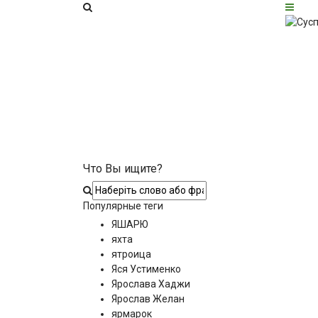
Что Вы ищите?
Популярные теги
ЯШАРЮ
яхта
ятроица
Яся Устименко
Ярослава Хаджи
Ярослав Желан
ярмарок