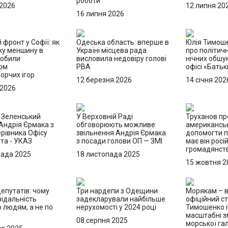
роботи
 2026
12 липня 20
16 липня 2026
 фронт у Софії: як
Одеська область: вперше в
Юлія Тимош
ку меншину в
Україні місцева рада
про політичн
робили
висловила недовіру голові
нічних обшук
ом
РВА
офісі «Бать
орчих ігор
12 березня 2026
14 січня 202
 2026
: Зеленський
У Верховній Раді
Труханов пр
Андрія Єрмака з
обговорюють можливе
американськ
рівника Офісу
звільнення Андрія Єрмака
допомогти п
та - УКАЗ
з посади голови ОП — ЗМІ
має він росі
громадянст
пада 2025
18 листопада 2025
15 жовтня 2
епутатів: чому
Три нардепи з Одещини
Морякам – в
відальність
задекларували найбільше
офіційний ст
 людям, а не по
нерухомості у 2024 році
Тимошенко і
масштабні з
08 серпня 2025
морської гал