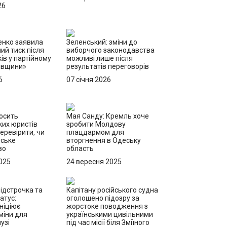
26
енко заявила
Зеленський: зміни до
ий тиск після
виборчого законодавства
ів у партійному
можливі лише після
ківщини»
результатів переговорів
6
07 січня 2026
осить
Мая Санду: Кремль хоче
их юристів
зробити Молдову
еревірити, чи
плацдармом для
йське
вторгнення в Одеську
во
область
025
24 вересня 2025
ідстрочка та
Капітану російського судна
атус:
оголошено підозру за
ніціює
жорстоке поводження з
міни для
українськими цивільними
узі
під час місії біля Зміїного