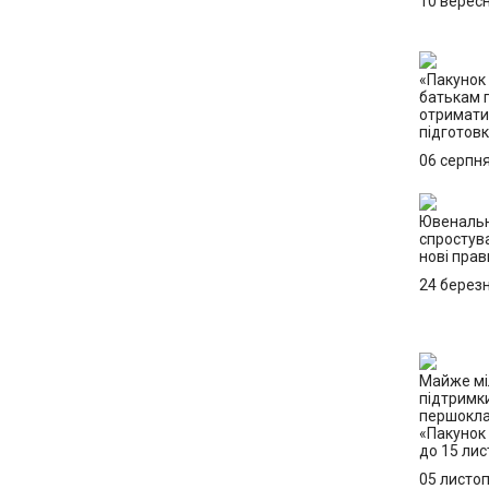
10 верес
«Пакунок 
батькам 
отримати 
підготов
06 серпн
Ювенальн
спростув
нові прав
24 берез
Майже мі
підтримк
першокла
«Пакунок
до 15 ли
05 листо