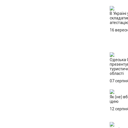
В Україні 
складати
атестацію
16 верес
Одеська
презенту
туристич
області
07 серпн
Як (не) в
ідею
12 серпн