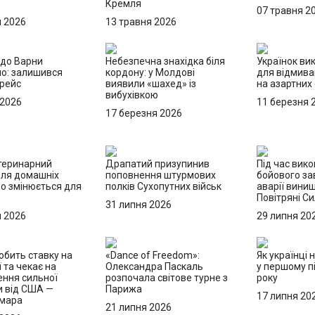
Кремля
07 травня 2
я 2026
13 травня 2026
до Варни
Небезпечна знахідка біля
Українок ви
о: залишився
кордону: у Молдові
для відмива
 рейс
виявили «шахед» із
на азартних
вибухівкою
 2026
11 березня 
17 березня 2026
теринарний
Драпатий призупинив
Під час вик
для домашніх
поповнення штурмових
бойового за
що змінюється для
полків Сухопутних військ
аварії вини
в
Повітряні С
31 липня 2026
я 2026
29 липня 20
обить ставку на
«Dance of Freedom»:
Як українці 
ї та чекає на
Олександра Паскаль
у першому пі
ння сильної
розпочала світове турне з
року
и від США —
Парижа
17 липня 20
Хмара
21 липня 2026