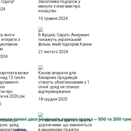
о Одесу!
Захоплива подорож у
минуле з книгами про
024
козацтво
10 травня 2024
сь вночі
В Арцизі, Сараті, Акермані
 інтерв'ю з
покажуть український
диславом
фільм, який підкорив Канни
ом
21 лютого 2024
2024
зарплата може
Касові апарати для
онад 12 тисяч
базарних продавців
парламенті
стануть обов’язковими з 1
ано
січня: уряд не планує
ти про
відтермінування
и на 2026 рік
18 грудня 2025
6
бізнесу і
З 1 квітня сигарети стануть
брою: уряд
дорожчими: що змінюється
 мораторій на
в акцизному податку