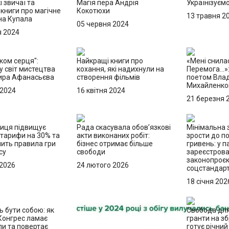
і звичаї та
Магія пера Андрія
Українізуєм
 книги про магічне
Кокотюхи
13 травня 2
на Купала
05 червня 2024
я 2024
ком серця":
Найкращі книги про
«Мені снила
у світ мистецтва
кохання, які надихнули на
Перемога...»:
ира Афанасьєва
створення фільмів
поетом Вла
Михайленк
 2024
16 квітня 2024
21 березня 
ниця підвищує
Рада скасувала обов’язкові
Мінімальна 
 тарифи на 30% та
акти виконаних робіт:
зрости до п
нить правила гри
бізнес отримає більше
гривень: у 
су
свободи
зареєстров
законопроєк
 2026
24 лютого 2026
соцстандарт
18 січня 202
ь бути собою: як
Свобода для 
Конгрес ламає
гранти на з
пи та повертає
готує річний