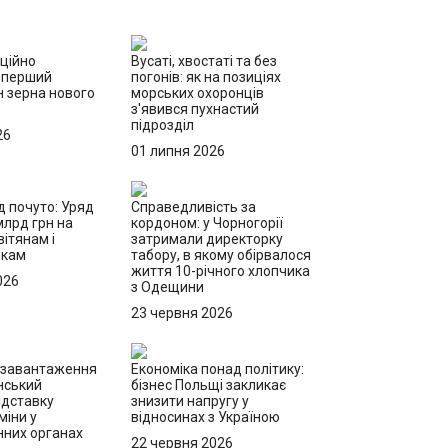
іційно
Вусаті, хвостаті та без
 перший
погонів: як на позиціях
н зерна нового
морських охоронців
з'явився пухнастий
підрозділ
26
01 липня 2026
д почуто: Уряд
Справедливість за
млрд грн на
кордоном: у Чорногорії
ітянам і
затримали директорку
икам
табору, в якому обірвалося
життя 10-річного хлопчика
026
з Одещини
23 червня 2026
езавантаження
Економіка понад політику:
нський
бізнес Польщі закликає
ідставку
знизити напругу у
міни у
відносинах з Україною
них органах
22 червня 2026