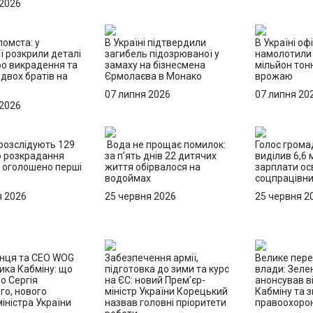
 2026
омста: у
В Україні підтвердили
В Україні оф
ї розкрили деталі
загибель підозрюваної у
намолотили
ро викрадення та
замаху на бізнесмена
мільйон тон
двох братів на
Єрмолаєва в Монако
врожаю
07 липня 2026
07 липня 20
 2026
 розслідують 129
Вода не прощає помилок:
Голос грома
о розкрадання
за п’ять днів 22 дитячих
виділив 6,6 
 оголошено перші
життя обірвалося на
зарплати осв
водоймах
соцпрацівн
я 2026
25 червня 2026
25 червня 2
онця та CEO WOG
Забезпечення армії,
Велике пер
ика Кабміну: що
підготовка до зими та курс
влади: Зеле
о Сергія
на ЄС: новий Прем’єр-
анонсував в
го, нового
міністр України Корецький
Кабміну та з
іністра України
назвав головні пріоритети
правоохорон