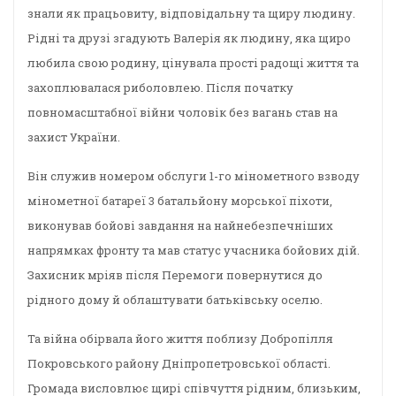
знали як працьовиту, відповідальну та щиру людину.
Рідні та друзі згадують Валерія як людину, яка щиро
любила свою родину, цінувала прості радощі життя та
захоплювалася риболовлею. Після початку
повномасштабної війни чоловік без вагань став на
захист України.
Він служив номером обслуги 1-го мінометного взводу
мінометної батареї 3 батальйону морської піхоти,
виконував бойові завдання на найнебезпечніших
напрямках фронту та мав статус учасника бойових дій.
Захисник мріяв після Перемоги повернутися до
рідного дому й облаштувати батьківську оселю.
Та війна обірвала його життя поблизу Добропілля
Покровського району Дніпропетровської області.
Громада висловлює щирі співчуття рідним, близьким,