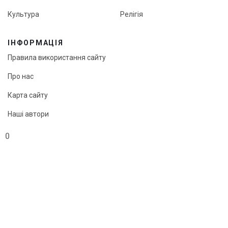
Культура
Релігія
ІНФОРМАЦІЯ
Правила використання сайту
Про нас
Карта сайту
Наші автори
Редакційна політика онлайн-медіа «Кут огляду»
0
© «Кут огляду», 2026
Передрук матеріалів можливий лише з активним посиланням
на сайт.
"Webcreator ©"