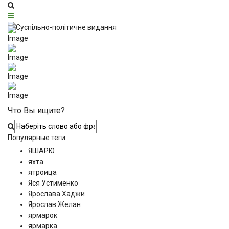
Что Вы ищите?
Популярные теги
ЯШАРЮ
яхта
ятроица
Яся Устименко
Ярослава Хаджи
Ярослав Желан
ярмарок
ярмарка