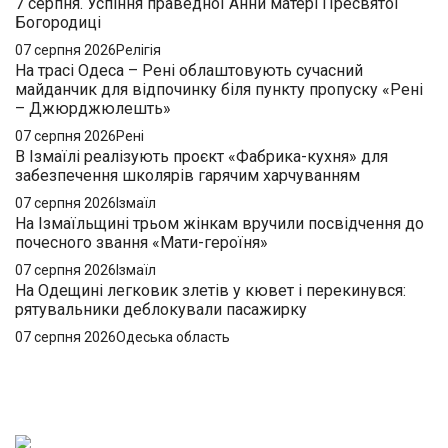
7 серпня. Успіння праведної Анни матері Пресвятої
Богородиці
07 серпня 2026
Релігія
На трасі Одеса – Рені облаштовують сучасний
майданчик для відпочинку біля пункту пропуску «Рені
– Джюрджюлешть»
07 серпня 2026
Рені
В Ізмаїлі реалізують проєкт «Фабрика-кухня» для
забезпечення школярів гарячим харчуванням
07 серпня 2026
Ізмаїл
На Ізмаїльщині трьом жінкам вручили посвідчення до
почесного звання «Мати-героїня»
07 серпня 2026
Ізмаїл
На Одещині легковик злетів у кювет і перекинувся:
рятувальники деблокували пасажирку
07 серпня 2026
Одеська область