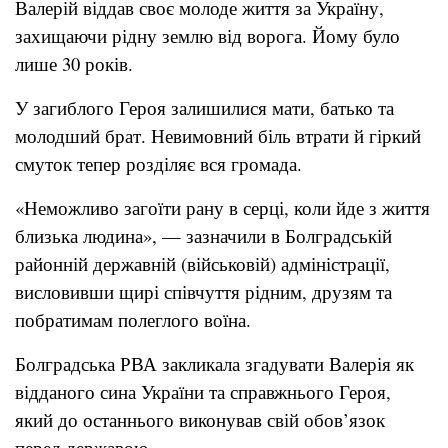
Валерій віддав своє молоде життя за Україну,
захищаючи рідну землю від ворога. Йому було
лише 30 років.
У загиблого Героя залишилися мати, батько та
молодший брат. Невимовний біль втрати й гіркий
смуток тепер розділяє вся громада.
«Неможливо загоїти рану в серці, коли йде з життя
близька людина», — зазначили в Болградській
районній державній (військовій) адміністрації,
висловивши щирі співчуття рідним, друзям та
побратимам полеглого воїна.
Болградська РВА закликала згадувати Валерія як
відданого сина України та справжнього Героя,
який до останнього виконував свій обов’язок
перед державою.