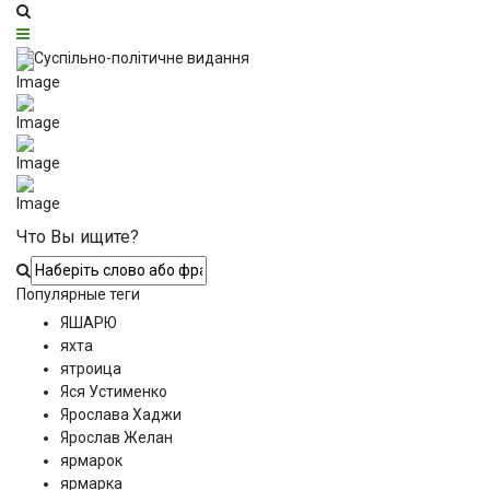
Что Вы ищите?
Популярные теги
ЯШАРЮ
яхта
ятроица
Яся Устименко
Ярослава Хаджи
Ярослав Желан
ярмарок
ярмарка