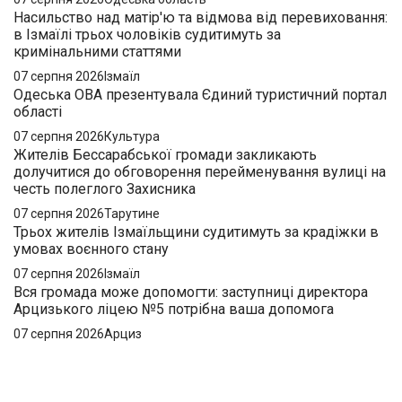
Насильство над матір'ю та відмова від перевиховання:
в Ізмаїлі трьох чоловіків судитимуть за
кримінальними статтями
07 серпня 2026
Ізмаїл
Одеська ОВА презентувала Єдиний туристичний портал
області
07 серпня 2026
Культура
Жителів Бессарабської громади закликають
долучитися до обговорення перейменування вулиці на
честь полеглого Захисника
07 серпня 2026
Тарутине
Трьох жителів Ізмаїльщини судитимуть за крадіжки в
умовах воєнного стану
07 серпня 2026
Ізмаїл
Вся громада може допомогти: заступниці директора
Арцизького ліцею №5 потрібна ваша допомога
07 серпня 2026
Арциз