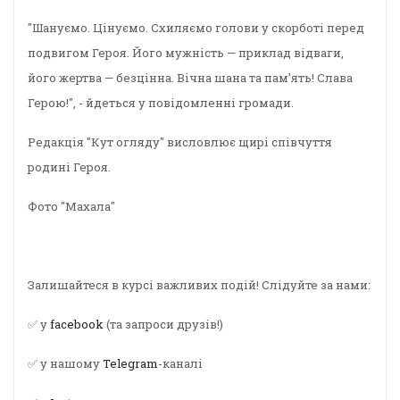
"Шануємо. Цінуємо. Схиляємо голови у скорботі перед
подвигом Героя. Його мужність — приклад відваги,
його жертва — безцінна. Вічна шана та пам’ять! Слава
Герою!", - йдеться у повідомленні громади.
Редакція "Кут огляду" висловлює щирі співчуття
родині Героя.
Фото "Махала"
Залишайтеся в курсі важливих подій! Слідуйте за нами:
✅ у
facebook
(та запроси друзів!)
✅ у нашому
Telegram
-каналі