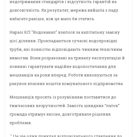
недотримання стандартів і відсутність гарантій на
довговічність. Як результат, мережа вийшла з ладу
набагато раніше, ніж це мало би статись.
Наразі КП "Водоканал" взялося за капітальну заміну
цієї ділянки. Прокладаються сучасні водопровідні
труби, які повністю відповідають чинним технічним
вимогам. Вони розраховані на тривалу експлуатацію й
повинні гарантувати надійне водопостачання для
мешканців на роки вперед. Роботи виконуються за
рахунок власних коштів комунального підприємства.
Мешканців просять із розумінням поставитися до
тимчасових незручностей. Замість швидких “латок”
громада отримує якісне, довготривале рішення
проблеми.
" Це ще один приклад відповідального ставлення до