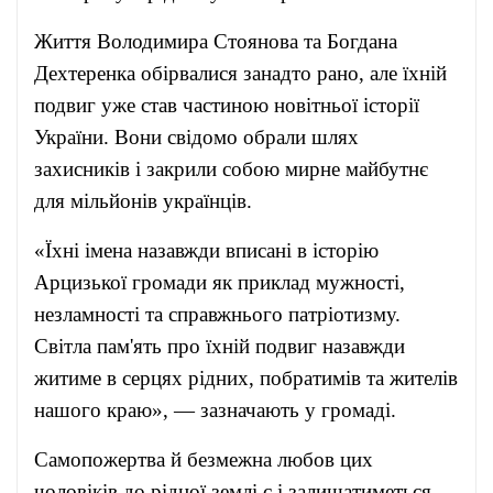
Життя Володимира Стоянова та Богдана
Дехтеренка обірвалися занадто рано, але їхній
подвиг уже став частиною новітньої історії
України. Вони свідомо обрали шлях
захисників і закрили собою мирне майбутнє
для мільйонів українців.
«Їхні імена назавжди вписані в історію
Арцизької громади як приклад мужності,
незламності та справжнього патріотизму.
Світла пам'ять про їхній подвиг назавжди
житиме в серцях рідних, побратимів та жителів
нашого краю», — зазначають у громаді.
Самопожертва й безмежна любов цих
чоловіків до рідної землі є і залишатиметься