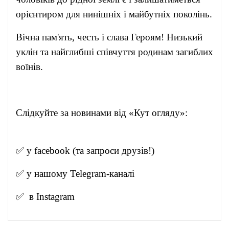
орієнтиром для нинішніх і майбутніх поколінь.
Вічна пам'ять, честь і слава Героям! Низький
уклін та найглибші співчуття родинам загиблих
воїнів.
Слідкуйте за новинами від «Кут огляду»:
✅ у
facebook
(та запроси друзів!)
✅ у нашому
Telegram-канал
і
✅ в
Instagram