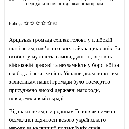
Ratings
(0)
Арцизька громада схиляє голови у глибокій
шані перед пам’яттю своїх найкращих синів. За
особисту мужність, самовідданість, вірність
військовій присязі та незламність у боротьбі за
свободу і незалежність України двом полеглим
захисникам нашої громади було посмертно
присуджено високі державні нагороди,
повідомили в міськраді.
Відзнаки передали родинам Героїв як символ
безмежної вдячності всього українського
народу за надвищий подвиг їхніх синів,