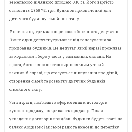
земельною ділянкою площею 0,10 га. Його вартість
становить 2 365 751 грн. Будинок призначений для
дитячого будинку сімейного типу.
Рішення підтримала переважна більшість депутатів.
Лише один депутат утримався від голосування за
придбання будинків. Це депутат, який наразі проживає
за кордоном і бере участь у засіданнях онлайн. На
щастя, його голос не став вирішальним у такій
важливій справі, що стосується піклування про дітей,
створення сімей та розвитку дитячих будинків
сімейного типу.
Усі витрати, пов’язані з оформленням договорів
купівлі-продажу, покривають продавці. Після
укладання договорів придбані будинки будуть взяті на
баланс Арцизької міської ради та внесені до переліку