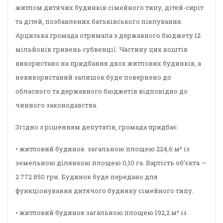
житлом дитячих будинків сімейного типу, дітей-сиріт
та дітей, позбавлених батьківського піклування.
Арцизька громада отримала з державного бюджету 12
мільйонів гривень субвенції. Частину цих коштів
використано на придбання двох житлових будинків, а
невикористаний залишок буде повернено до
обласного та державного бюджетів відповідно до
чинного законодавства.
Згідно з рішенням депутатів, громада придбає:
• житловий будинок загальною площею 224,6 м² із
земельною ділянкою площею 0,10 га. Вартість об’єкта —
2 772 850 грн. Будинок буде передано для
функціонування дитячого будинку сімейного типу.
• житловий будинок загальною площею 192,2 м² із