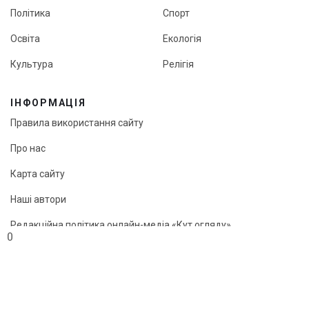
Політика
Спорт
Освіта
Екологія
Культура
Релігія
ІНФОРМАЦІЯ
Правила використання сайту
Про нас
Карта сайту
Наші автори
Редакційна політика онлайн-медіа «Кут огляду»
0
© «Кут огляду», 2026
Передрук матеріалів можливий лише з активним посиланням