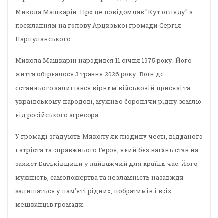
Микола Машкарін. Про це повідомляє "Кут огляду" з
посиланням на голову Арцизької громади Сергія
Парпуланського.
Микола Машкарін народився 11 січня 1975 року. Його
життя обірвалося 3 травня 2026 року. Воїн до
останнього залишався вірним військовій присязі та
українському народові, мужньо боронячи рідну землю
від російського агресора.
У громаді згадують Миколу як людину честі, відданого
патріота та справжнього Героя, який без вагань став на
захист Батьківщини у найважчий для країни час. Його
мужність, самопожертва та незламність назавжди
залишаться у пам’яті рідних, побратимів і всіх
мешканців громади.