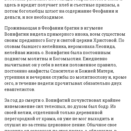
здесь в кредит получает хлеб и съестные припасы, а
потом боголюбцы шлют на содержание Феофании и
деньги, и все необходимое.
Проживающая в Феофании братия в игумене
Вонифатии видела примерного инока, всем существом
своим преданного Богу и святой церкви Христовой. По
словам бывшего келейника, иеромонаха Леонида,
келейная жизнь о. Вонифатия была постоянным
подвигом молитвы и Богомыслия. Ежедневно
вычитывал он у себя в келии положенное правило,
постоянно акафисты Спасителю и Божией Матери,
утренняя и вечерняя службы по молитвослову и, кроме
сего, в течение недели прочитывал обязательно двух
евангелистов.
За год до смерти о. Вонифатий почувствовал крайнее
изнеможение сил телесных, но духом был бодр. Из
своей келии, отделенной только деревянной
перегородкой от храма, он уже не мог выходить и
слушал из-за стены церковное пение. Обычное свое
правило он совершал не стоя прямо, а, облекшись в