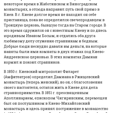
некоторое время в Жаботинском и Виноградском
монастырях, а отсюда направил путь свой прямо в
Киев. В г. Киеве долгое время не находил он себе
пристанища, пока не определился свечепродавцем в
Троицкую церковь, бывшую тогда на Старом городе. В
это время сдружился он с известным Киеву и по днесь
юродивым Иваном Босым, и отдались оба друга
любимому делу служения странникам и бедным.
Добрые люди нескудно давали им деньги, на которые
наняты были ими комнаты в двух этажах под Киево-
Андреевскою церковью. В этих комнатах Дамиан
кормил и покоил странников.
В 1850 г. Киевский митрополит Филарет
(Амфитеатров) определил Дамиана в Ржищевский
монастырь (теперь женский), но он, с благословения
своего настоятеля, остался жить в Киеве для дела
странноприимства. В 1851 г. преосвященным
Аполлинарием, епископом Чигиринским, перемещен
был он послушником в Киево-Михайловский
монастырь и здесь принял пострижение в монашество