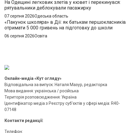
На Одещині легковик злетів у кювет і перекинувся:
рятувальники деблокували пасажирку
07 серпня 2026
Одеська область
«Пакунок школяра» в Дії: як батькам першокласників
отримати 5 000 гривень на підготовку до школи
06 серпня 2026
Освіта
Онлайн-медіа «Кут огляду»
Відповідальна за випуск: Наталя Мазур, редакторка
Мова видання: українська / російська
Територія розповсюдження: Україна
Ідентифікатор медіа з Реєстру суб’єктів у сфері медіа: R40-
07148
Контакти редакції:
Телефон: