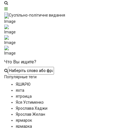
Что Вы ищите?
Популярные теги
ЯШАРЮ
яхта
ятроица
Яся Устименко
Ярослава Хаджи
Ярослав Желан
ярмарок
ярмарка