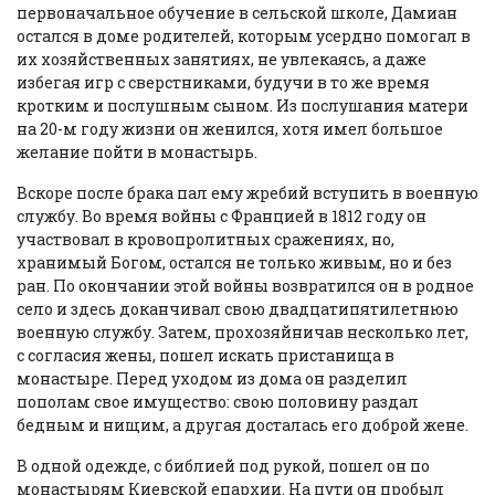
первоначальное обучение в сельской школе, Дамиан
остался в доме родителей, которым усердно помогал в
их хозяйственных занятиях, не увлекаясь, а даже
избегая игр с сверстниками, будучи в то же время
кротким и послушным сыном. Из послушания матери
на 20-м году жизни он женился, хотя имел большое
желание пойти в монастырь.
Вскоре после брака пал ему жребий вступить в военную
службу. Во время войны с Францией в 1812 году он
участвовал в кровопролитных сражениях, но,
хранимый Богом, остался не только живым, но и без
ран. По окончании этой войны возвратился он в родное
село и здесь доканчивал свою двадцатипятилетнюю
военную службу. Затем, прохозяйничав несколько лет,
с согласия жены, пошел искать пристанища в
монастыре. Перед уходом из дома он разделил
пополам свое имущество: свою половину раздал
бедным и нищим, а другая досталась его доброй жене.
В одной одежде, с библией под рукой, пошел он по
монастырям Киевской епархии. На пути он пробыл