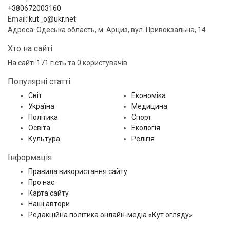
+380672003160
Email:
kut_o@ukr.net
Адреса: Одеська область, м. Арциз, вул. Привокзальна, 14
Хто на сайті
На сайті 171 гість та 0 користувачів
Популярні статті
Світ
Економіка
Україна
Медицина
Політика
Спорт
Освіта
Екологія
Культура
Релігія
Інформація
Правила використання сайту
Про нас
Карта сайту
Наші автори
Редакційна політика онлайн-медіа «Кут огляду»