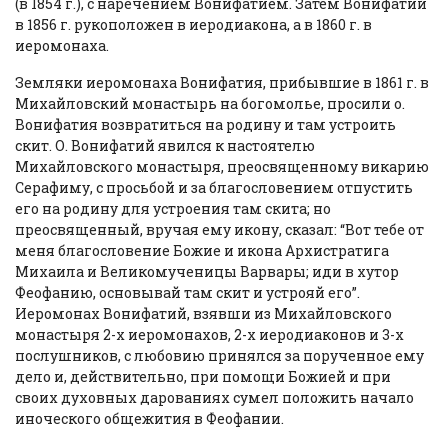
(в 1854 г.), с наречением Вонифатием. Затем Вонифатий
в 1856 г. рукоположен в иеродиакона, а в 1860 г. в
иеромонаха.
Земляки иеромонаха Вонифатия, прибывшие в 1861 г. в
Михайловский монастырь на богомолье, просили о.
Вонифатия возвратиться на родину и там устроить
скит. О. Вонифатий явился к настоятелю
Михайловского монастыря, преосвященному викарию
Серафиму, с просьбой и за благословением отпустить
его на родину для устроения там скита; но
преосвященный, вручая ему икону, сказал: “Вот тебе от
меня благословение Божие и икона Архистратига
Михаила и Великомученицы Варвары; иди в хутор
Феофанию, основывай там скит и устрояй его”.
Иеромонах Вонифатий, взявши из Михайловского
монастыря 2-х иеромонахов, 2-х иеродиаконов и 3-х
послушников, с любовию принялся за порученное ему
дело и, действительно, при помощи Божией и при
своих духовных дарованиях сумел положить начало
иноческого общежития в Феофании.