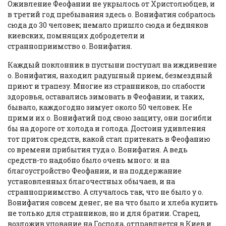
Оживление Феофании не укрылось от Христолюбцев, и
в третий год пребывания здесь о. Вонифатия собралось
сюда до 30 человек; немало пришло сюда и бедняков
киевских, помнящих добродетели и
странноприимство о. Вонифатия.
Каждый поклонник в пустыни поступал на иждивение
о. Вонифатия, находил радушный прием, безмездный
приют и трапезу. Многие из странников, по слабости
здоровья, оставались зимовать в Феофании, и таких,
бывало, каждогодно зимует около 50 человек. Не
прими их о. Вонифатий под свою защиту, они погибли
бы на дороге от холода и голода. Достоин удивления
тот приток средств, какой стал притекать в Феофанию
со времени прибытия туда о. Вонифатия. А ведь
средств-то надобно было очень много: и на
благоустройство Феофании, и на поддержание
установленных благочестных обычаев, и на
странноприимство. А случалось так, что не было у о.
Вонифатия совсем денег, не на что было и хлеба купить
не только для странников, но и для братии. Старец,
возложив упование на Господа, отправляется в Киев и