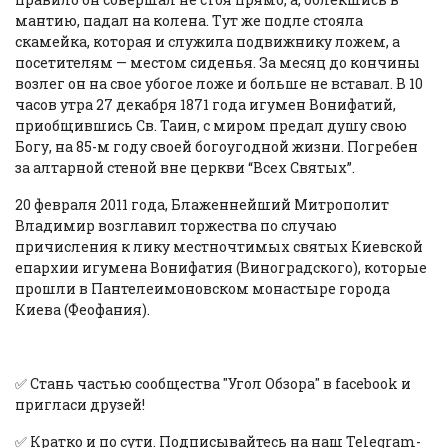
мантию, падал на колена. Тут же подле стояла
скамейка, которая и служила подвижнику ложем, а
посетителям — местом сиденья. За месяц до кончины
возлег он на свое убогое ложе и больше не вставал. В 10
часов утра 27 декабря 1871 года игумен Вонифатий,
приобщившись Св. Таин, с миром предал душу свою
Богу, на 85-м году своей богоугодной жизни. Погребен
за алтарной стеной вне церкви “Всех Святых”.
20 февраля 2011 года, Блаженнейший Митрополит
Владимир возглавил торжества по случаю
причисления к лику местночтимых святых Киевской
епархии игумена Вонифатия (Виноградского), которые
прошли в Пантелеимоновском монастыре города
Киева (Феофания).
✅ Стань частью сообщества "Угол Обзора" в
facebook
и
пригласи друзей!
✅ Кратко и по сути. Подписывайтесь на наш
Telegram-