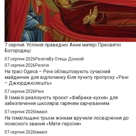
7 серпня. Успіння праведної Анни матері Пресвятої
Богородиці
07 серпня 2026
Релігія
By Отець Діонісій
07 серпня 2026
Релігія
На трасі Одеса – Рені облаштовують сучасний
майданчик для відпочинку біля пункту пропуску «Рені
– Джюрджюлешть»
07 серпня 2026
Рені
В Ізмаїлі реалізують проєкт «Фабрика-кухня» для
забезпечення школярів гарячим харчуванням
07 серпня 2026
Ізмаїл
На Ізмаїльщині трьом жінкам вручили посвідчення до
почесного звання «Мати-героїня»
07 серпня 2026
Ізмаїл