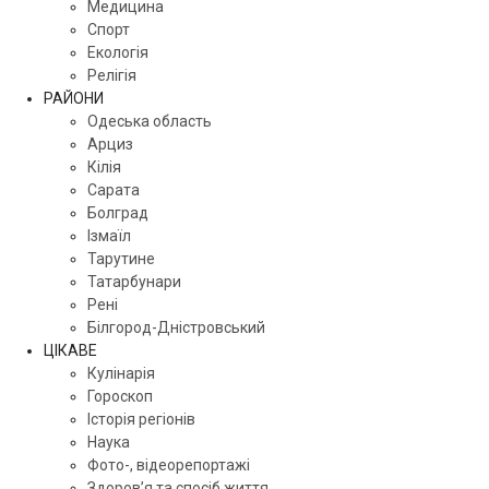
Медицина
Спорт
Екологія
Релігія
РАЙОНИ
Одеська область
Арциз
Кілія
Сарата
Болград
Ізмаїл
Тарутине
Татарбунари
Рені
Білгород-Дністровський
ЦІКАВЕ
Кулінарія
Гороскоп
Історія регіонів
Наука
Фото-, відеорепортажі
Здоров’я та спосіб життя