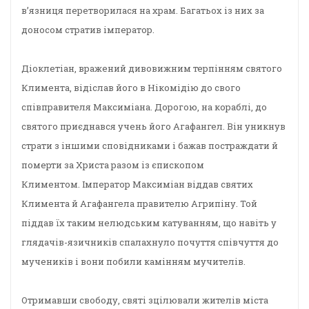
в’язниця перетворилася на храм. Багатьох із них за
доносом стратив імператор.
Діоклетіан, вражений дивовижним терпінням святого
Климента, відіслав його в Нікомідію до свого
співправителя Максиміана. Дорогою, на кораблі, до
святого приєднався учень його Агафангел. Він уникнув
страти з іншими сповідниками і бажав постраждати й
померти за Христа разом із єпископом
Климентом. Імператор Максиміан віддав святих
Климента й Агафангела правителю Агрипіну. Той
піддав їх таким нелюдським катуванням, що навіть у
глядачів-язичників спалахнуло почуття співчуття до
мучеників і вони побили камінням мучителів.
Отримавши свободу, святі зцілювали жителів міста