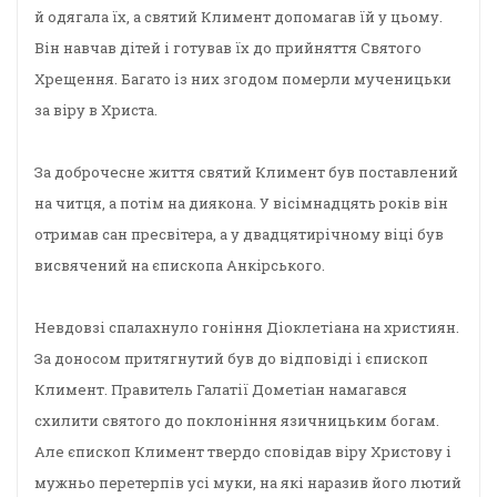
й одягала їх, а святий Климент допомагав їй у цьому.
Він навчав дітей і готував їх до прийняття Святого
Хрещення. Багато із них згодом померли мученицьки
за віру в Христа.
За доброчесне життя святий Климент був поставлений
на читця, а потім на диякона. У вісімнадцять років він
отримав сан пресвітера, а у двадцятирічному віці був
висвячений на єпископа Анкірського.
Невдовзі спалахнуло гоніння Діоклетіана на християн.
За доносом притягнутий був до відповіді і єпископ
Климент. Правитель Галатії Дометіан намагався
схилити святого до поклоніння язичницьким богам.
Але єпископ Климент твердо сповідав віру Христову і
мужньо перетерпів усі муки, на які наразив його лютий