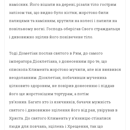
намісник. Його вішали на дереві; різали тіло гострим
залізом так, що видно було кістки; жорстоко били
палицями та камінням; крутили на колесі і палили на
повільному вогні. Господь оберігав Свого страждальця
і дивовижно зціляв його понівечене тіло.
Тоді Дометіан послав святого в Рим, до самого
імператора Діоклетіана, з донесенням про те, що
єпископа Климента жорстоко мучили, але він виявився
нездоланним. Діоклетіан, побачивши мученика
цілковито здоровим, не повірив донесенню і піддав
його ще жорстокішим тортурам, а потім
ув’язнив. Багато хто із язичників, бачачи мужність
святого і дивовижне зцілення його від ран, увірував в
Христа. До святого Климента у в’язницю стікалися
люди для повчань, зцілень і Хрещення, так що