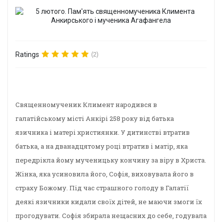
Ratings
(2)
Священномученик Климент народився в
галатійському місті Анкірі 258 року від батька
язичника і матері християнки. У дитинстві втратив
батька, а на дванадцятому році втратив і матір, яка
передрікла йому мученицьку кончину за віру в Христа.
Жінка, яка усиновила його, Софія, виховувала його в
страху Божому. Під час страшного голоду в Галатії
деякі язичники кидали своїх дітей, не маючи змоги їх
прогодувати. Софія збирала нещасних до себе, годувала