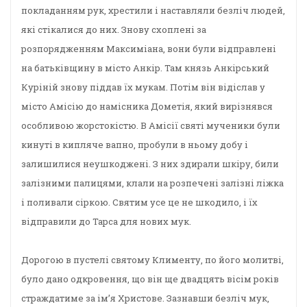
покладанням рук, хрестили і наставляли безліч людей,
які стікалися до них. Знову схоплені за
розпорядженням Максиміана, вони були відправлені
на батьківщину в місто Анкір. Там князь Анкірський
Куріній знову піддав їх мукам. Потім він відіслав у
місто Амісію до намісника Дометія, який вирізнявся
особливою жорстокістю. В Амісії святі мученики були
кинуті в кипляче вапно, пробули в ньому добу і
залишилися неушкоджені. З них здирали шкіру, били
залізними палицями, клали на розпечені залізні ліжка
і поливали сіркою. Святим усе це не шкодило, і їх
відправили до Тарса для нових мук.
Дорогою в пустелі святому Клименту, по його молитві,
було дано одкровення, що він ще двадцять вісім років
страждатиме за ім’я Христове. Зазнавши безліч мук,