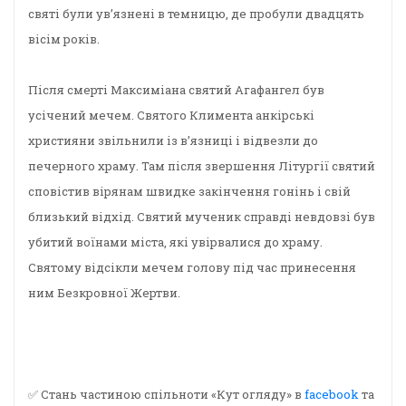
святі були ув’язнені в темницю, де пробули двадцять
вісім років.
Після смерті Максиміана святий Агафангел був
усічений мечем. Святого Климента анкірські
християни звільнили із в’язниці і відвезли до
печерного храму. Там після звершення Літургії святий
сповістив вірянам швидке закінчення гонінь і свій
близький відхід. Святий мученик справді невдовзі був
убитий воїнами міста, які увірвалися до храму.
Святому відсікли мечем голову під час принесення
ним Безкровної Жертви.
✅ Стань частиною спільноти «Кут огляду» в
facebook
та