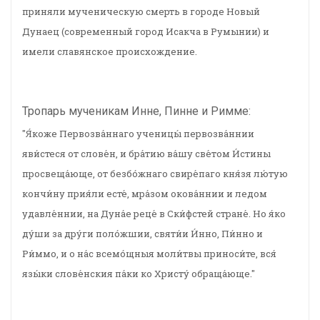
приняли мученическую смерть в городе Новый
Дунаец (современный город Исакча в Румынии) и
имели славянское происхождение.
Тропарь мученикам Инне, Пинне и Римме:
"Я́коже Первозва́ннаго ученицы́ первозва́ннии
яви́стеся от слове́н, и бра́тию ва́шу све́том И́стины
просвеща́юще, от безбо́жнаго свире́паго кня́зя лю́тую
кончи́ну прия́ли есте́, мра́зом окова́ннии и ледом
удавле́ннии, на Дуна́е реце́ в Ски́фстей стране́. Но я́ко
ду́ши за дру́ги поло́жшии, святи́и И́нно, Пи́нно и
Ри́ммо, и о на́с всемо́щныя моли́твы приноси́те, вся́
язы́ки слове́нския па́ки ко Христу́ обраща́юще."