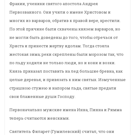
Фракии, ученики святого апостола Андрея
Первозванного. Они учили о имене Христовом и
многих из варваров, обратив к правой вере, крестили.
По этой причине были схвачены князем варваров, но
не могли быть доведены до того, чтобы отречься от
Христа и принести жертву идолам. Тогда стояла
жестокая зима; реки скреплены были морозом так, что
по льду ходили не только люди, но и кони и возки.
Князь приказал поставить на лед большие бревна, как
целые деревья, и привязать к ним святых. Измученные
страшною стужею и напором льда, святые предали
свои блаженные души Господу.
Первоначально мужские имена Инна, Пинна и Римма
теперь считаются женскими.
Святитель Филарет (Гумилевский) считал, что они