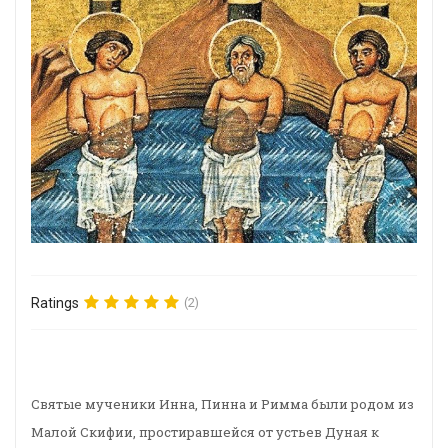
Ratings
(2)
Святые мученики Инна, Пинна и Римма были родом из
Малой Скифии, простиравшейся от устьев Дуная к