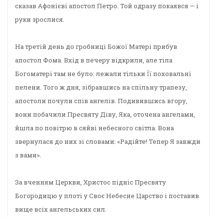
сказав Афонієві апостол Петро. Той одразу покаявся — і
руки зрослися.
На третій день до гробниці Божої Матері прибув
апостол Фома. Вхід в печеру відкрили, але тіла
Богоматері там не було: лежали тільки Її поховальні
пелени. Того ж дня, зібравшись на спільну трапезу,
апостоли почули спів ангелів. Подивившись вгору,
вони побачили Пресвяту Діву, Яка, оточена ангелами,
йшла по повітрю в сяйві небесного світла. Вона
звернулася до них зі словами: «Радійте! Тепер Я завжди
з вами».
За вченням Церкви, Христос підніс Пресвяту
Богородицю у плоті у Своє Небесне Царство і поставив
вище всіх ангельських сил.