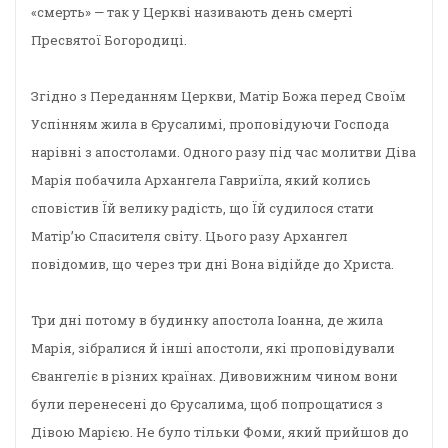
«смерть» — так у Церкві називають день смерті
Пресвятої Богородиці.
Згідно з Переданням Церкви, Матір Божа перед Своїм
Успінням жила в Єрусалимі, проповідуючи Господа
нарівні з апостолами. Одного разу під час молитви Діва
Марія побачила Архангела Гавриїла, який колись
сповістив Їй велику радість, що Їй судилося стати
Матір’ю Спасителя світу. Цього разу Архангел
повідомив, що через три дні Вона відійде до Христа.
Три дні потому в будинку апостола Іоанна, де жила
Марія, зібралися й інші апостоли, які проповідували
Євангеліє в різних країнах. Дивовижним чином вони
були перенесені до Єрусалима, щоб попрощатися з
Дівою Марією. Не було тільки Фоми, який прийшов до