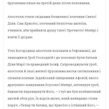
Єрусалима лише на третій день після поховання.
Апостоли стали свідками блаженної кончини Святої
Діви. Сам Христос, оточений безліччю ангелів,
з’явився, аби прийняти душу Своєї Пречистої Матері і
взяти Її до раю.
Тіло Богородиці апостоли поховали в Гефсиманії, де
знаходився Гроб Господній і де поховані були батьки
Діви Марії та праведний Іосиф. Супроводжуючи гроб,
апостоли й інші жителі Єрусалима несли світильники і
співали псалми. Іудейський священник Афоній, якого
дратувало шанування Іісусової Матері, штовхнув гроб,
бажаючи перевернути його, — і тут же був позбавлений
кистей обох рук. Їх відсік ангел, який невидимо стояв
поруч. «Тепер ти бачиш, що Христос є істинний Бог», —