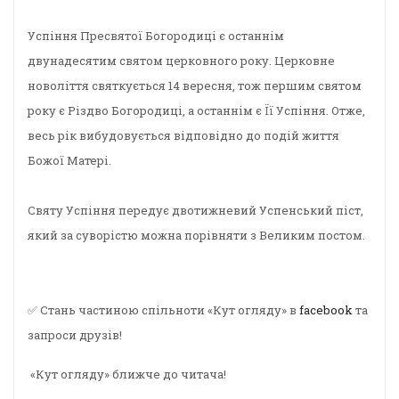
Успіння Пресвятої Богородиці є останнім
двунадесятим святом церковного року. Церковне
новоліття святкується 14 вересня, тож першим святом
року є Різдво Богородиці, а останнім є Її Успіння. Отже,
весь рік вибудовується відповідно до подій життя
Божої Матері.
Святу Успіння передує двотижневий Успенський піст,
який за суворістю можна порівняти з Великим постом.
✅ Стань частиною спільноти «Кут огляду» в
facebook
та
запроси друзів!
«Кут огляду» ближче до читача!