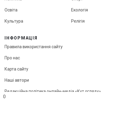
Освіта
Екологія
Культура
Релігія
ІНФОРМАЦІЯ
Правила використання сайту
Про нас
Карта сайту
Наші автори
Редакційна політика онлайн-медіа «Кут огляду»
0
© «Кут огляду», 2026
Передрук матеріалів можливий лише з активним посиланням
на сайт.