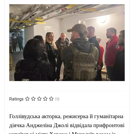
Ratings
(0)
Голлівудська акторка, режисерка й гуманітарна
діячка Анджеліна Джолі відвідала прифронтові
українські міста Херсон і Миколаїв разом із