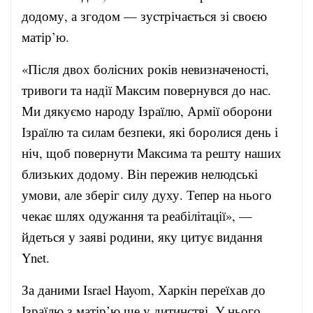
додому, а згодом — зустрічається зі своєю
матір’ю.
«Після двох болісних років невизначеності,
тривоги та надії Максим повернувся до нас.
Ми дякуємо народу Ізраїлю, Армії оборони
Ізраїлю та силам безпеки, які боролися день і
ніч, щоб повернути Максима та решту наших
близьких додому. Він пережив нелюдські
умови, але зберіг силу духу. Тепер на нього
чекає шлях одужання та реабілітації», —
йдеться у заяві родини, яку цитує видання
Ynet.
За даними Israel Hayom, Харкін переїхав до
Ізраїлю з матір’ю ще у дитинстві. У нього