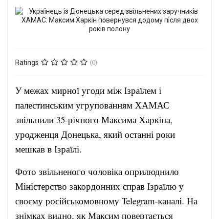
Ratings
(0)
У межах мирної угоди між Ізраїлем і
палестинським угрупованням ХАМАС
звільнили 35-річного Максима Харкіна,
уродженця Донецька, який останні роки
мешкав в Ізраїлі.
Фото звільненого чоловіка оприлюднило
Міністерство закордонних справ Ізраїлю у
своєму російськомовному Telegram-каналі. На
знімках видно, як Максим повертається