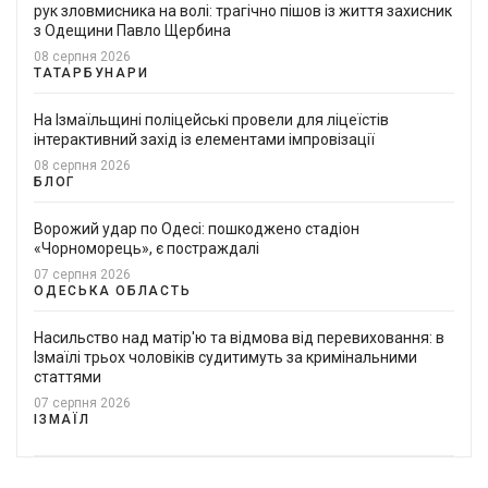
рук зловмисника на волі: трагічно пішов із життя захисник
з Одещини Павло Щербина
08 серпня 2026
ТАТАРБУНАРИ
На Ізмаїльщині поліцейські провели для ліцеїстів
інтерактивний захід із елементами імпровізації
08 серпня 2026
БЛОГ
Ворожий удар по Одесі: пошкоджено стадіон
«Чорноморець», є постраждалі
07 серпня 2026
ОДЕСЬКА ОБЛАСТЬ
Насильство над матір'ю та відмова від перевиховання: в
Ізмаїлі трьох чоловіків судитимуть за кримінальними
статтями
07 серпня 2026
ІЗМАЇЛ