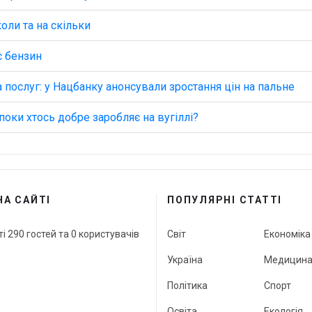
оли та на скільки
є бензин
а послуг: у Нацбанку анонсували зростання цін на пальне
поки хтось добре заробляє на вугіллі?
НА САЙТІ
ПОПУЛЯРНІ СТАТТІ
ті 290 гостей та 0 користувачів
Світ
Економіка
Україна
Медицин
Політика
Спорт
Освіта
Екологія