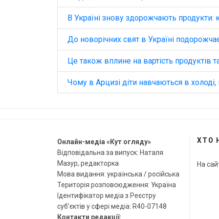
В Україні знову здорожчають продукти: к
До новорічних свят в Україні подорожча
Це також вплине на вартість продуктів т
Чому в Арцизі діти навчаються в холоді, 
ХТО 
Онлайн-медіа «Кут огляду»
Відповідальна за випуск: Наталя
Мазур, редакторка
На сай
Мова видання: українська / російська
Територія розповсюдження: Україна
Ідентифікатор медіа з Реєстру
суб’єктів у сфері медіа: R40-07148
Контакти редакції: