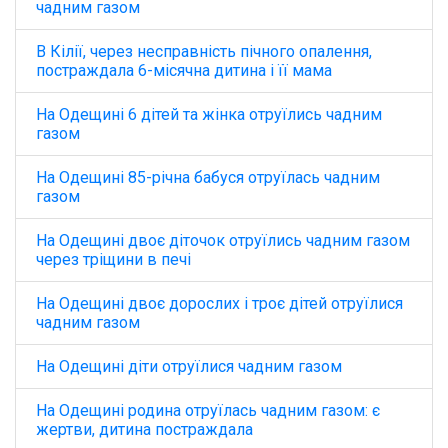
чадним газом
В Кілії, через несправність пічного опалення,
постраждала 6-місячна дитина і її мама
На Одещині 6 дітей та жінка отруїлись чадним
газом
На Одещині 85-річна бабуся отруїлась чадним
газом
На Одещині двоє діточок отруїлись чадним газом
через тріщини в печі
На Одещині двоє дорослих і троє дітей отруїлися
чадним газом
На Одещині діти отруїлися чадним газом
На Одещині родина отруїлась чадним газом: є
жертви, дитина постраждала