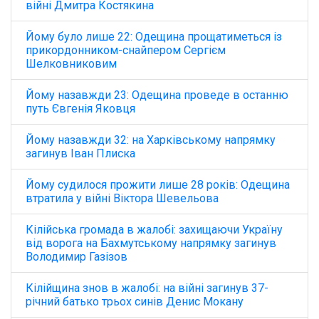
війні Дмитра Костякина
Йому було лише 22: Одещина прощатиметься із
прикордонником-снайпером Сергієм
Шелковниковим
Йому назавжди 23: Одещина проведе в останню
путь Євгенія Яковця
Йому назавжди 32: на Харківському напрямку
загинув Іван Плиска
Йому судилося прожити лише 28 років: Одещина
втратила у війні Віктора Шевельова
Кілійська громада в жалобі: захищаючи Україну
від ворога на Бахмутському напрямку загинув
Володимир Газізов
Кілійщина знов в жалобі: на війні загинув 37-
річний батько трьох синів Денис Мокану