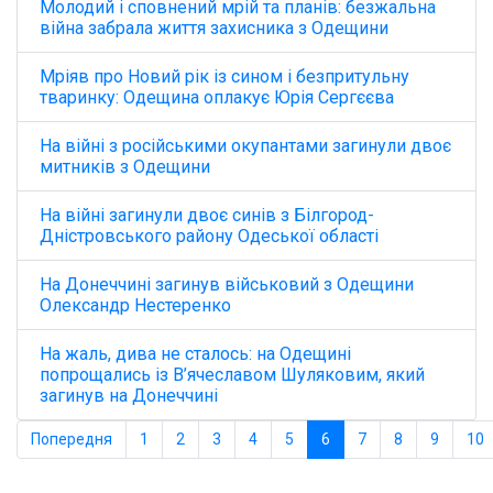
Молодий і сповнений мрій та планів: безжальна
війна забрала життя захисника з Одещини
Мріяв про Новий рік із сином і безпритульну
тваринку: Одещина оплакує Юрія Сергєєва
На війні з російськими окупантами загинули двоє
митників з Одещини
На війні загинули двоє синів з Білгород-
Дністровського району Одеської області
На Донеччині загинув військовий з Одещини
Олександр Нестеренко
На жаль, дива не сталось: на Одещині
попрощались із В’ячеславом Шуляковим, який
загинув на Донеччині
Попередня
1
2
3
4
5
6
7
8
9
10
Сторінка 6 із 12